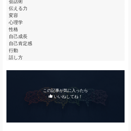
会話術
伝える力
変容
心理学
性格
自己成長
自己肯定感
行動
話し方
この記事が気に入ったら
いいねしてね！