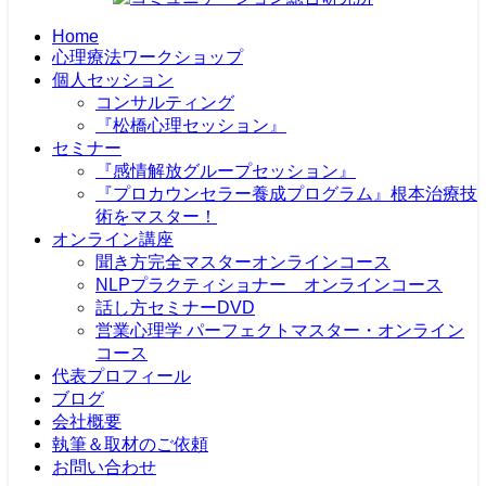
Home
心理療法ワークショップ
個人セッション
コンサルティング
『松橋心理セッション』
セミナー
『感情解放グループセッション』
『プロカウンセラー養成プログラム』根本治療技
術をマスター！
オンライン講座
聞き方完全マスターオンラインコース
NLPプラクティショナー オンラインコース
話し方セミナーDVD
営業心理学 パーフェクトマスター・オンライン
コース
代表プロフィール
ブログ
会社概要
執筆＆取材のご依頼
お問い合わせ