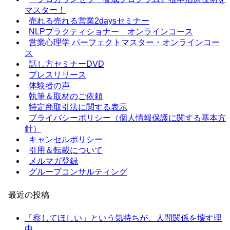
マスター！
売れる売れる営業2daysセミナー
NLPプラクティショナー オンラインコース
営業心理学 パーフェクトマスター・オンラインコー
ス
話し方セミナーDVD
プレスリリース
体験者の声
執筆＆取材のご依頼
特定商取引法に関する表示
プライバシーポリシー（個人情報保護に関する基本方
針）
キャンセルポリシー
引用＆転載について
メルマガ登録
グループコンサルティング
最近の投稿
「察してほしい」という気持ちが、人間関係を壊す理
由