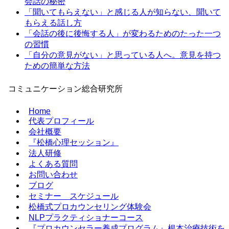
会話の秘密
「聞いてもらえない」と感じる人が知らない、聞いて
もらえる話し方
「会話の後に後悔する人」が変わるためのたった一つ
の習慣
「自分の意見がない」と思っている人へ。意見を持つ
ための簡単な方法
コミュニケーション総合研究所
Home
代表プロフィール
会社概要
『松橋心理セッション』
法人研修
よくある質問
お問い合わせ
ブログ
セミナー スケジュール
松橋式プロカウンセリング体験会
NLPプラクティショナーコース
『プロカウンセラー養成プログラム』根本治療技術を