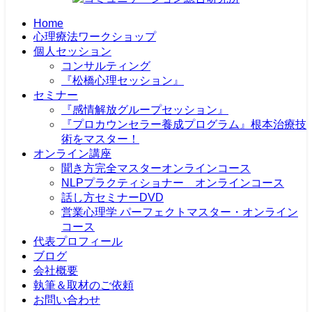
Home
心理療法ワークショップ
個人セッション
コンサルティング
『松橋心理セッション』
セミナー
『感情解放グループセッション』
『プロカウンセラー養成プログラム』根本治療技
術をマスター！
オンライン講座
聞き方完全マスターオンラインコース
NLPプラクティショナー オンラインコース
話し方セミナーDVD
営業心理学 パーフェクトマスター・オンライン
コース
代表プロフィール
ブログ
会社概要
執筆＆取材のご依頼
お問い合わせ