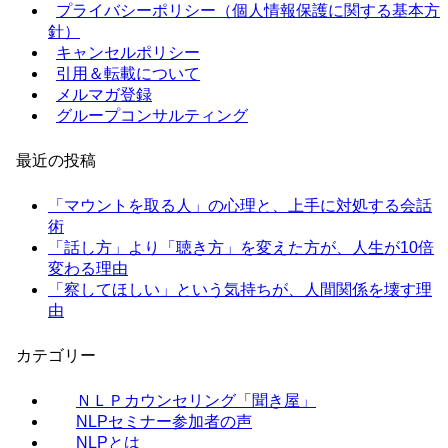
プライバシーポリシー（個人情報保護に関する基本方
針）
キャンセルポリシー
引用＆転載について
メルマガ登録
グループコンサルティング
最近の投稿
「マウントを取る人」の心理と、上手に対処する会話
術
「話し方」より「聴き方」を変えた方が、人生が10倍
変わる理由
「察してほしい」という気持ちが、人間関係を壊す理
由
カテゴリー
ＮＬＰカウンセリング「聞き屋」
NLPセミナー参加者の声
NLPとは