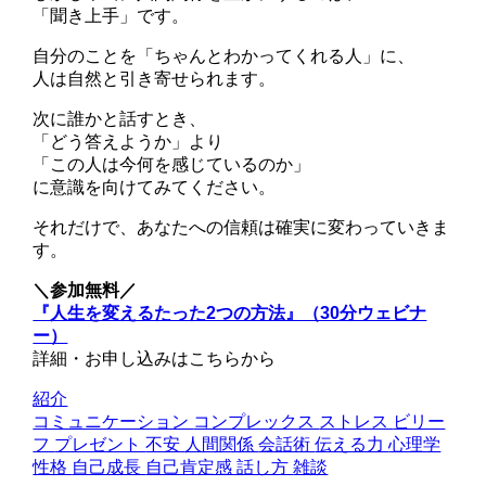
「聞き上手」です。
自分のことを「ちゃんとわかってくれる人」に、
人は自然と引き寄せられます。
次に誰かと話すとき、
「どう答えようか」より
「この人は今何を感じているのか」
に意識を向けてみてください。
それだけで、あなたへの信頼は確実に変わっていきま
す。
＼参加無料／
『人生を変えるたった2つの方法』（30分ウェビナ
ー）
詳細・お申し込みはこちらから
紹介
コミュニケーション
コンプレックス
ストレス
ビリー
フ
プレゼント
不安
人間関係
会話術
伝える力
心理学
性格
自己成長
自己肯定感
話し方
雑談