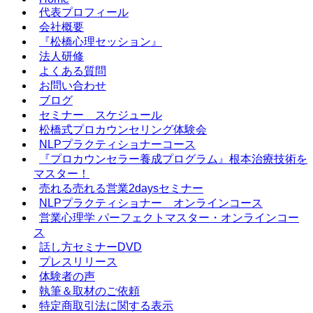
代表プロフィール
会社概要
『松橋心理セッション』
法人研修
よくある質問
お問い合わせ
ブログ
セミナー スケジュール
松橋式プロカウンセリング体験会
NLPプラクティショナーコース
『プロカウンセラー養成プログラム』根本治療技術を
マスター！
売れる売れる営業2daysセミナー
NLPプラクティショナー オンラインコース
営業心理学 パーフェクトマスター・オンラインコー
ス
話し方セミナーDVD
プレスリリース
体験者の声
執筆＆取材のご依頼
特定商取引法に関する表示