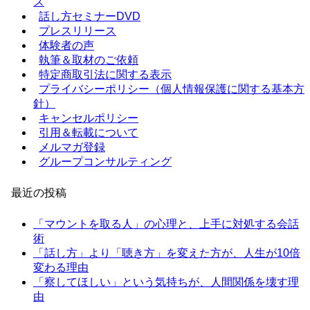
ス
話し方セミナーDVD
プレスリリース
体験者の声
執筆＆取材のご依頼
特定商取引法に関する表示
プライバシーポリシー（個人情報保護に関する基本方
針）
キャンセルポリシー
引用＆転載について
メルマガ登録
グループコンサルティング
最近の投稿
「マウントを取る人」の心理と、上手に対処する会話
術
「話し方」より「聴き方」を変えた方が、人生が10倍
変わる理由
「察してほしい」という気持ちが、人間関係を壊す理
由