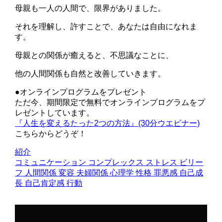
母親も一人の人間で、限界がありました。
それを理解し、許すことで、あなたは自由になれま
す。
母親との関係が癒えると、不思議なことに、
他の人間関係も自然と改善していきます。
●オンラインプログラムをプレゼント
ただ今、期間限定で無料でオンラインプログラムをプ
レゼントしています。
『人生を変えるたった2つの方法』(30分ウエビナー)
こちらからどうぞ！
紹介
コミュニケーション
コンプレックス
ストレス
ビリー
フ
人間関係
変容
夫婦関係
心理学
性格
罪悪感
自己成
長
自己肯定感
行動