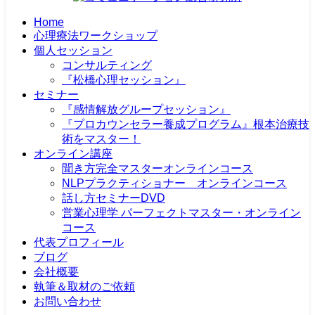
Home
心理療法ワークショップ
個人セッション
コンサルティング
『松橋心理セッション』
セミナー
『感情解放グループセッション』
『プロカウンセラー養成プログラム』根本治療技
術をマスター！
オンライン講座
聞き方完全マスターオンラインコース
NLPプラクティショナー オンラインコース
話し方セミナーDVD
営業心理学 パーフェクトマスター・オンライン
コース
代表プロフィール
ブログ
会社概要
執筆＆取材のご依頼
お問い合わせ