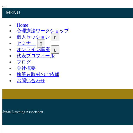
MENU
Home
心理療法ワークショップ
個人セッション
セミナー
オンライン講座
代表プロフィール
ブログ
会社概要
執筆＆取材のご依頼
お問い合わせ
Japan Listening Association