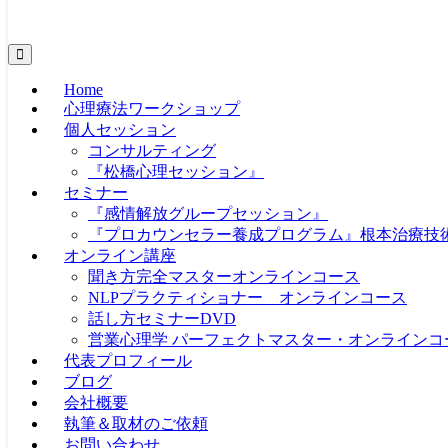
Home
心理療法ワークショップ
個人セッション
コンサルティング
『松橋心理セッション』
セミナー
『感情解放グループセッション』
『プロカウンセラー養成プログラム』根本治療技
オンライン講座
聞き方完全マスターオンラインコース
NLPプラクティショナー オンラインコース
話し方セミナーDVD
営業心理学 パーフェクトマスター・オンラインコ
代表プロフィール
ブログ
会社概要
執筆＆取材のご依頼
お問い合わせ