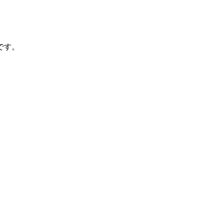
です。
、