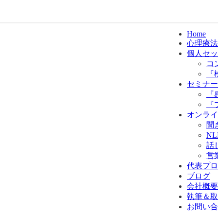
Home
心理療法
個人セッ
コ
『
セミナー
『
『
オンライ
聞
N
話
営
代表プロ
ブログ
会社概要
執筆＆取
お問い合