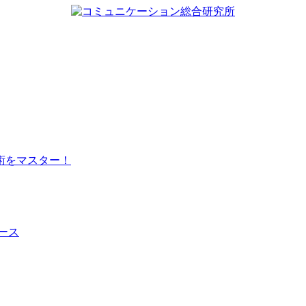
術をマスター！
ース