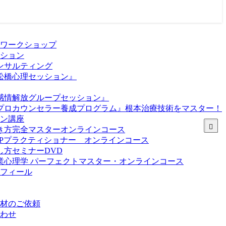
ワークショップ
ション
ンサルティング
松橋心理セッション』
感情解放グループセッション』
プロカウンセラー養成プログラム』根本治療技術をマスター！
ン講座
き方完全マスターオンラインコース
LPプラクティショナー オンラインコース
し方セミナーDVD
業心理学 パーフェクトマスター・オンラインコース
フィール
材のご依頼
わせ