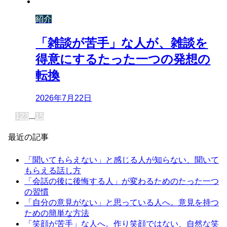
紹介
「雑談が苦手」な人が、雑談を
得意にするたった一つの発想の
転換
2026年7月22日
1
2
3
...
15
最近の記事
「聞いてもらえない」と感じる人が知らない、聞いて
もらえる話し方
「会話の後に後悔する人」が変わるためのたった一つ
の習慣
「自分の意見がない」と思っている人へ。意見を持つ
ための簡単な方法
「笑顔が苦手」な人へ。作り笑顔ではない、自然な笑