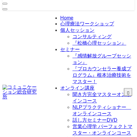
Home
心理療法ワークショップ
個人セッション
コンサルティング
『松橋心理セッション』
セミナー
『感情解放グループセッシ
ョン』
『プロカウンセラー養成プ
ログラム』根本治療技術を
マスター！
オンライン講座
聞き方完全マスターオンラ
インコース
NLPプラクティショナー
オンラインコース
話し方セミナーDVD
営業心理学 パーフェクトマ
スター・オンラインコース