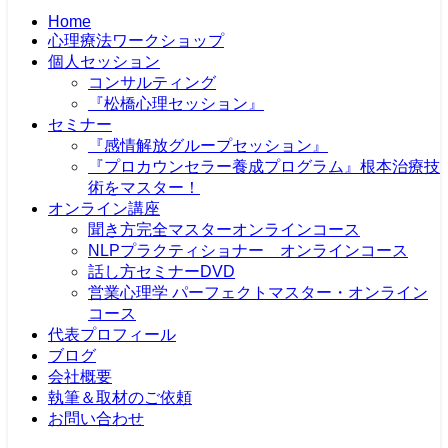
Home
心理療法ワークショップ
個人セッション
コンサルティング
『松橋心理セッション』
セミナー
『感情解放グループセッション』
『プロカウンセラー養成プログラム』根本治療技
術をマスター！
オンライン講座
聞き方完全マスターオンラインコース
NLPプラクティショナー オンラインコース
話し方セミナーDVD
営業心理学 パーフェクトマスター・オンライン
コース
代表プロフィール
ブログ
会社概要
執筆＆取材のご依頼
お問い合わせ