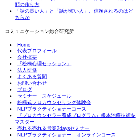
顔の作り方
「話の長い人」と「話が短い人」、信頼されるのはど
ちらか
コミュニケーション総合研究所
Home
代表プロフィール
会社概要
『松橋心理セッション』
法人研修
よくある質問
お問い合わせ
ブログ
セミナー スケジュール
松橋式プロカウンセリング体験会
NLPプラクティショナーコース
『プロカウンセラー養成プログラム』根本治療技術を
マスター！
売れる売れる営業2daysセミナー
NLPプラクティショナー オンラインコース